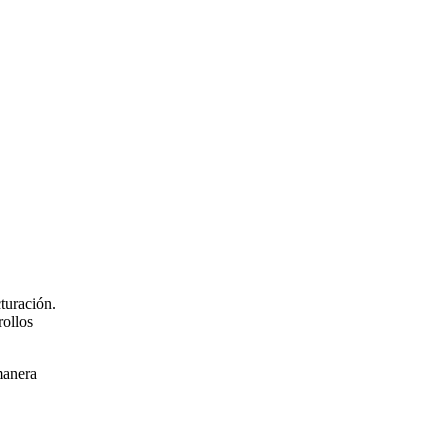
turación.
rollos
manera