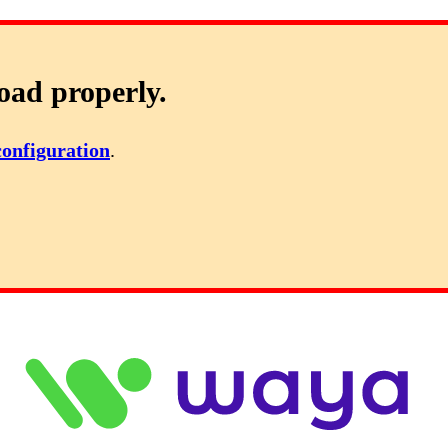
oad properly.
configuration
.