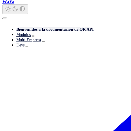
WaYa
Bienvenidos a la documentación de QR API
Modulos
Multi Empresa
Devs